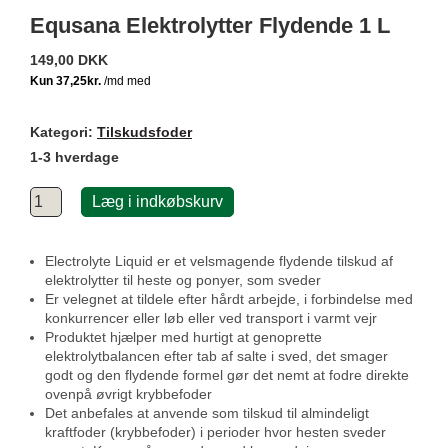
Equsana Elektrolytter Flydende 1 L
149,00 DKK
Kategori:
Tilskudsfoder
1-3 hverdage
Læg i indkøbskurv
Electrolyte Liquid er et velsmagende flydende tilskud af
elektrolytter til heste og ponyer, som sveder
Er velegnet at tildele efter hårdt arbejde, i forbindelse med
konkurrencer eller løb eller ved transport i varmt vejr
Produktet hjælper med hurtigt at genoprette
elektrolytbalancen efter tab af salte i sved, det smager
godt og den flydende formel gør det nemt at fodre direkte
ovenpå øvrigt krybbefoder
Det anbefales at anvende som tilskud til almindeligt
kraftfoder (krybbefoder) i perioder hvor hesten sveder