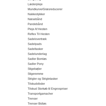
Læderpleje
Mundkurve/Græsreducerer
Nakkestykker
Næsebånd
Pandebånd
Pleje Af Hesten
Reflex Til Hesten
Sadelovertræk
Sadelpads
Sadeltasker
Sadelunderlag
Sadler Bomløs
Sadler Pony
Stigebøjler
Stigeremme
Strigler og Strigletasker
Tilskudsfoder
Tilskud Storkøb til Engrospriser
Transportgamacher
Trenser
Trenser Bidløs