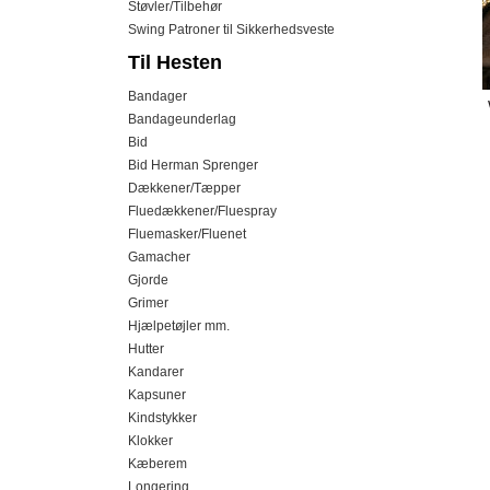
Støvler/Tilbehør
Swing Patroner til Sikkerhedsveste
Til Hesten
Bandager
Bandageunderlag
Bid
Bid Herman Sprenger
Dækkener/Tæpper
Fluedækkener/Fluespray
Fluemasker/Fluenet
Gamacher
Gjorde
Grimer
Hjælpetøjler mm.
Hutter
Kandarer
Kapsuner
Kindstykker
Klokker
Kæberem
Longering