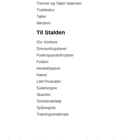
Trenser og Tøjler Islænder
Trækketov
Tøjler
Western
Til Stalden
Div. Holdere
Dressurbogstaver
Foderspande/Krybber
Folden
Hesteklippere
Hønet
Likit Produkter
Sadelvogne
Skamler
Smedeværktøj
Spånegreb
Træningsmateriale