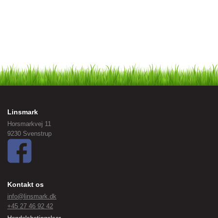
Linsmark
Horsmarkvej 11
9230 Svenstrup
Kontakt os
info@linsmark.dk
+45 27 46 92 42