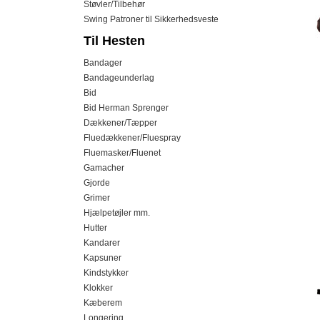
Støvler/Tilbehør
Swing Patroner til Sikkerhedsveste
Til Hesten
Bandager
Bandageunderlag
Bid
Bid Herman Sprenger
Dækkener/Tæpper
Fluedækkener/Fluespray
Fluemasker/Fluenet
Gamacher
Gjorde
Grimer
Hjælpetøjler mm.
Hutter
Kandarer
Kapsuner
Kindstykker
Klokker
Kæberem
Longering