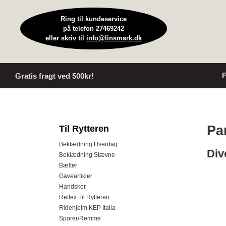
Ring til kundeservice
på telefon 27469242
eller skriv til
info@linsmark.dk
F
Gratis fragt ved 500kr!
Pa
Til Rytteren
Beklædning Hverdag
Div
Beklædning Stævne
Bælter
Gaveartikler
Handsker
Reflex Til Rytteren
Ridehjelm KEP Italia
Sporer/Remme