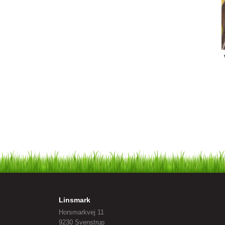
Linsmark
Horsmarkvej 11
9230 Svenstrup