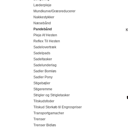
Læderpleje
Mundkurve/Græsreducerer
Nakkestykker
Næsebånd
Pandebånd
K
Pleje Af Hesten
Reflex Til Hesten
Sadelovertræk
Sadelpads
Sadeltasker
Sadelunderlag
Sadler Bomløs
Sadler Pony
Stigebøjler
Stigeremme
Strigler og Strigletasker
Tilskudsfoder
Tilskud Storkøb til Engrospriser
Transportgamacher
Trenser
Trenser Bidløs