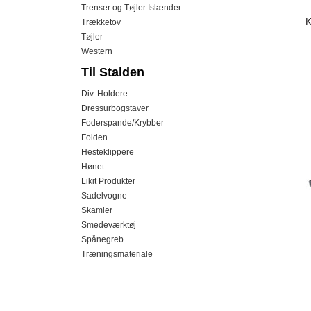
Trenser og Tøjler Islænder
K
Trækketov
Tøjler
Western
Til Stalden
Div. Holdere
Dressurbogstaver
Foderspande/Krybber
Folden
Hesteklippere
Hønet
Likit Produkter
Sadelvogne
Skamler
Smedeværktøj
Spånegreb
Træningsmateriale