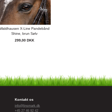
Waldhausen X-Line Pandebånd
Shine, brun Sølv
299,00 DKK
Kontakt os
info@linsmark.dk
+45 27 46 92 42