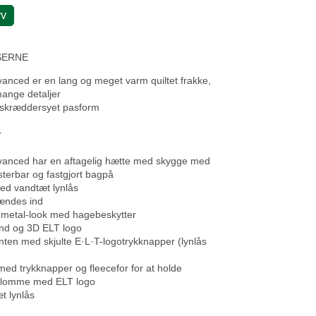
rv
SERNE
anced er en lang og meget varm quiltet frakke,
ange detaljer
t skræddersyet pasform
r
dvanced har en aftagelig hætte med skygge med
usterbar og fastgjort bagpå
ed vandtæt lynlås
pændes ind
 i metal-look med hagebeskytter
ånd og 3D ELT logo
onten med skjulte E·L·T-logotrykknapper (lynlås
ed trykknapper og fleecefor for at holde
 lomme med ELT logo
t lynlås