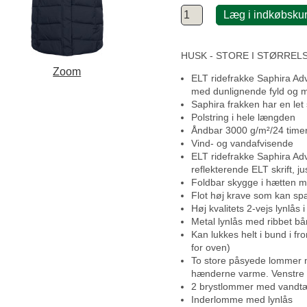
Læg i indkøbsku
HUSK - STORE I STØRREL
Zoom
ELT ridefrakke Saphira Adv
med dunlignende fyld og m
Saphira frakken har en le
Polstring i hele længden
Åndbar 3000 g/m²/24 time
Vind- og vandafvisende
ELT ridefrakke Saphira A
reflekterende ELT skrift, j
Foldbar skygge i hætten m
Flot høj krave som kan s
Høj kvalitets 2-vejs lynlås
Metal lynlås med ribbet b
Kan lukkes helt i bund i fr
for oven)
To store påsyede lommer m
hænderne varme. Venstre
2 brystlommer med vandtæ
Inderlomme med lynlås