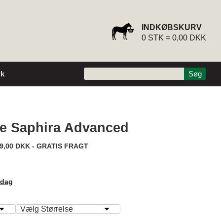
INDKØBSKURV
0
STK =
0,00 DKK
k
ke Saphira Advanced
9,00 DKK - GRATIS FRAGT
rdag