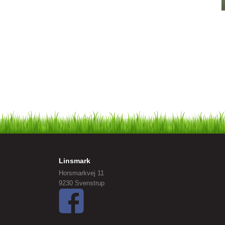
Linsmark
Horsmarkvej 11
9230 Svenstrup