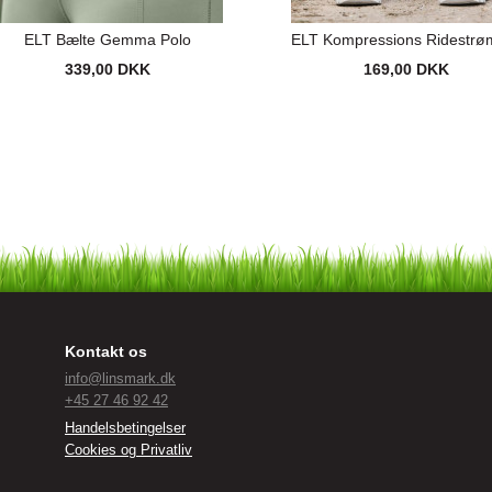
ELT Bælte Gemma Polo
ELT Kompressions Ridestrø
339,00 DKK
169,00 DKK
Kontakt os
info@linsmark.dk
+45 27 46 92 42
Handelsbetingelser
Cookies og Privatliv