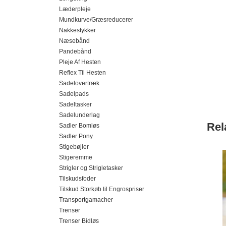
Læderpleje
Mundkurve/Græsreducerer
Nakkestykker
Næsebånd
Pandebånd
Pleje Af Hesten
Reflex Til Hesten
Sadelovertræk
Sadelpads
Sadeltasker
Sadelunderlag
Rel
Sadler Bomløs
Sadler Pony
Stigebøjler
Stigeremme
Strigler og Strigletasker
Tilskudsfoder
Tilskud Storkøb til Engrospriser
Transportgamacher
Trenser
Trenser Bidløs