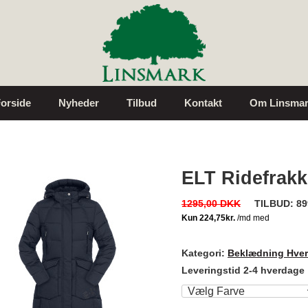
orside
Nyheder
Tilbud
Kontakt
Om Linsmar
ELT Ridefrak
1295,00 DKK
TILBUD:
89
Kategori:
Beklædning Hve
Leveringstid 2-4 hverdage