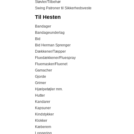
Støvler/Tilbehør
Swing Patroner til Sikkerhedsveste
Til Hesten
Bandager
Bandageunderlag
Bid
Bid Herman Sprenger
Dækkener/Tæpper
Fluedækkener/Fluespray
Fluemasker/Fluenet
Gamacher
Gjorde
Grimer
Hjælpetøjler mm.
Hutter
Kandarer
Kapsuner
Kindstykker
Klokker
Kæberem
Longering