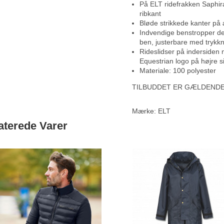
På ELT ridefrakken Saphir
ribkant
Bløde strikkede kanter på
Indvendige benstropper der
ben, justerbare med trykk
Rideslidser på indersiden 
Equestrian logo på højre s
Materiale: 100 polyester
TILBUDDET ER GÆLDENDE
Mærke:
ELT
aterede Varer