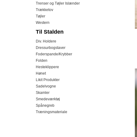
Trenser og Tøjler Islænder
Trækketov
Tøjler
Western
Til Stalden
Div. Holdere
Dressurbogstaver
Foderspande/Krybber
Folden
Hesteklippere
Hønet
Likit Produkter
Sadelvogne
Skamler
Smedeværktøj
Spånegreb
Træningsmateriale