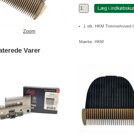
Læg i indkøbsku
1 stk. HKM Trimmehoved ti
Zoom
Mærke:
HKM
aterede Varer