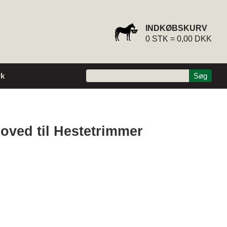
INDKØBSKURV
0
STK =
0,00 DKK
k
ved til Hestetrimmer