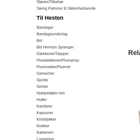
Støvler/Tilbehør
Swing Patroner til Sikkerhedsveste
Til Hesten
Bandager
Bandageunderlag
Bid
Bid Herman Sprenger
Rel
Dækkener/Tæpper
Fluedækkener/Fluespray
Fluemasker/Fluenet
Gamacher
Gjorde
Grimer
Hjælpetøjler mm.
Hutter
Kandarer
Kapsuner
Kindstykker
Klokker
Kæberem
Longering