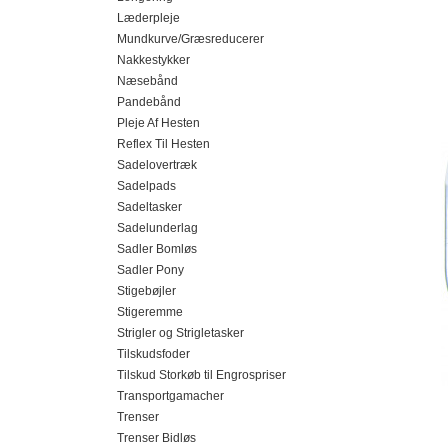
Læderpleje
Mundkurve/Græsreducerer
Nakkestykker
Næsebånd
Pandebånd
Pleje Af Hesten
Reflex Til Hesten
Sadelovertræk
Sadelpads
Sadeltasker
Sadelunderlag
Sadler Bomløs
Sadler Pony
Stigebøjler
Stigeremme
Strigler og Strigletasker
Tilskudsfoder
Tilskud Storkøb til Engrospriser
Transportgamacher
Trenser
Trenser Bidløs