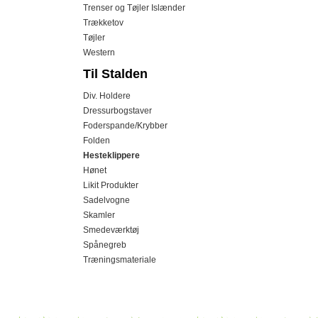
Trenser og Tøjler Islænder
Trækketov
Tøjler
Western
Til Stalden
Div. Holdere
Dressurbogstaver
Foderspande/Krybber
Folden
Hesteklippere
Hønet
Likit Produkter
Sadelvogne
Skamler
Smedeværktøj
Spånegreb
Træningsmateriale