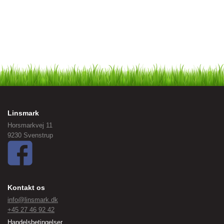
Linsmark
Horsmarkvej 11
9230 Svenstrup
Kontakt os
info@linsmark.dk
+45 27 46 92 42
Handelsbetingelser