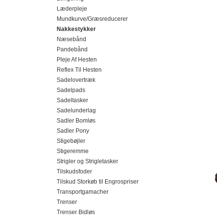
Læderpleje
Mundkurve/Græsreducerer
Nakkestykker
Næsebånd
Pandebånd
Pleje Af Hesten
Reflex Til Hesten
Sadelovertræk
Sadelpads
Sadeltasker
Sadelunderlag
Sadler Bomløs
Sadler Pony
Stigebøjler
Stigeremme
Strigler og Strigletasker
Tilskudsfoder
Tilskud Storkøb til Engrospriser
Transportgamacher
Trenser
Trenser Bidløs