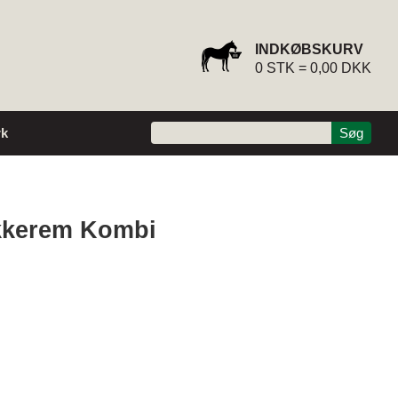
INDKØBSKURV
0
STK =
0,00 DKK
k
kkerem Kombi