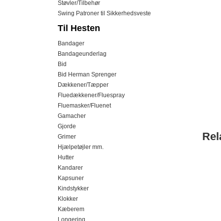
Støvler/Tilbehør
Swing Patroner til Sikkerhedsveste
Til Hesten
Bandager
Bandageunderlag
Bid
Bid Herman Sprenger
Dækkener/Tæpper
Fluedækkener/Fluespray
Fluemasker/Fluenet
Gamacher
Gjorde
Rel
Grimer
Hjælpetøjler mm.
Hutter
Kandarer
Kapsuner
Kindstykker
Klokker
Kæberem
Longering