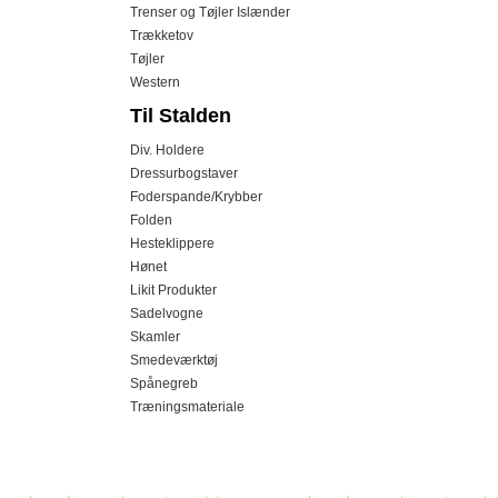
Trenser og Tøjler Islænder
Trækketov
Tøjler
Western
Til Stalden
Div. Holdere
Dressurbogstaver
Foderspande/Krybber
Folden
Hesteklippere
Hønet
Likit Produkter
Sadelvogne
Skamler
Smedeværktøj
Spånegreb
Træningsmateriale