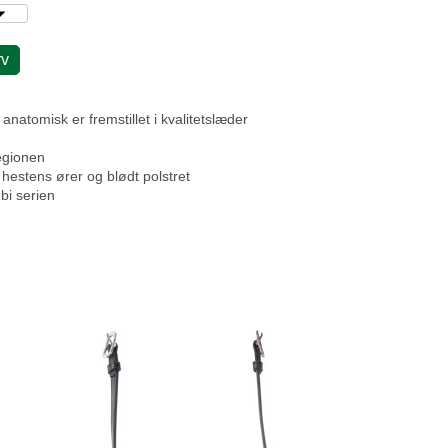
rv
natomisk er fremstillet i kvalitetslæder
egionen
hestens ører og blødt polstret
bi serien