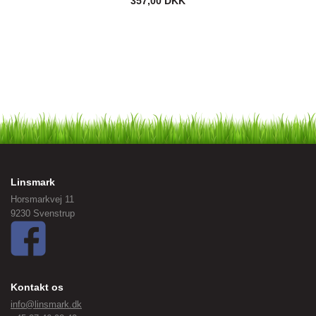
357,00 DKK
Linsmark
Horsmarkvej 11
9230 Svenstrup
Kontakt os
info@linsmark.dk