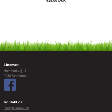
419,00 DKK
Linsmark
Horsmarkvej 11
9230 Svenstrup
Kontakt os
info@linsmark.dk