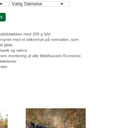
rv
taldddækken med 200 g fyld
orsynet med et silikontryk på oversiden, som
at glide
lastik og velcro
r nem montering af alle Waldhausen Economic,
dækkener
ster