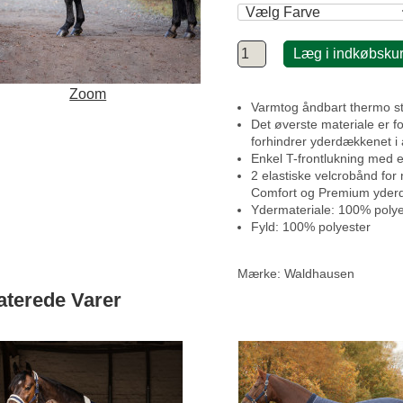
Læg i indkøbsku
Zoom
Varmtog åndbart thermo s
Det øverste materiale er f
forhindrer yderdækkenet i 
Enkel T-frontlukning med e
2 elastiske velcrobånd fo
Comfort og Premium yder
Ydermateriale: 100% polye
Fyld: 100% polyester
Mærke:
Waldhausen
aterede Varer