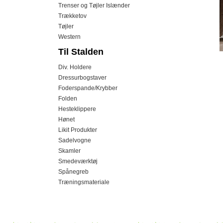
Trenser og Tøjler Islænder
Trækketov
Tøjler
Western
Til Stalden
Div. Holdere
Dressurbogstaver
Foderspande/Krybber
Folden
Hesteklippere
Hønet
Likit Produkter
Sadelvogne
Skamler
Smedeværktøj
Spånegreb
Træningsmateriale