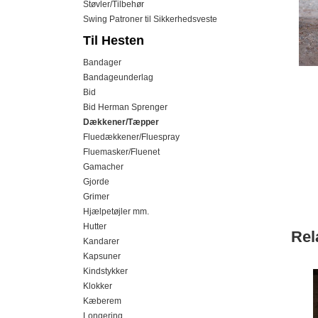
Støvler/Tilbehør
Swing Patroner til Sikkerhedsveste
Til Hesten
Bandager
Bandageunderlag
Bid
Bid Herman Sprenger
Dækkener/Tæpper
Fluedækkener/Fluespray
Fluemasker/Fluenet
Gamacher
Gjorde
Grimer
Hjælpetøjler mm.
Hutter
Rel
Kandarer
Kapsuner
Kindstykker
Klokker
Kæberem
Longering