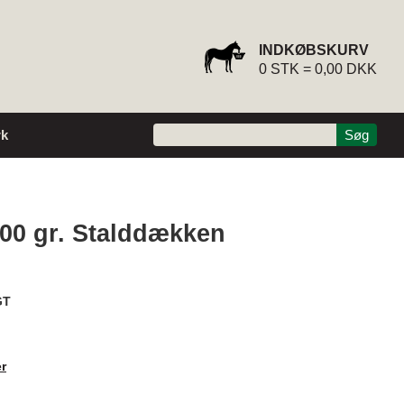
INDKØBSKURV
0
STK =
0,00 DKK
k
00 gr. Stalddækken
GT
r