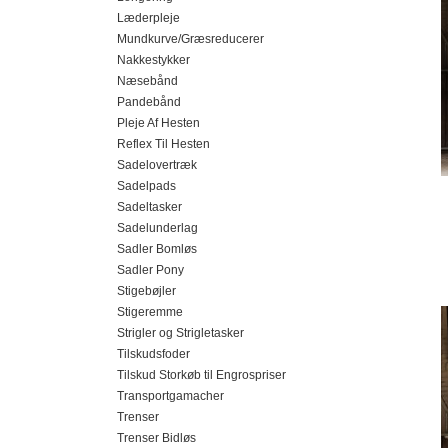
Læderpleje
Mundkurve/Græsreducerer
Nakkestykker
Næsebånd
Pandebånd
Pleje Af Hesten
Reflex Til Hesten
Sadelovertræk
Sadelpads
Sadeltasker
Sadelunderlag
Sadler Bomløs
Sadler Pony
Stigebøjler
Stigeremme
Strigler og Strigletasker
Tilskudsfoder
Tilskud Storkøb til Engrospriser
Transportgamacher
Trenser
Trenser Bidløs