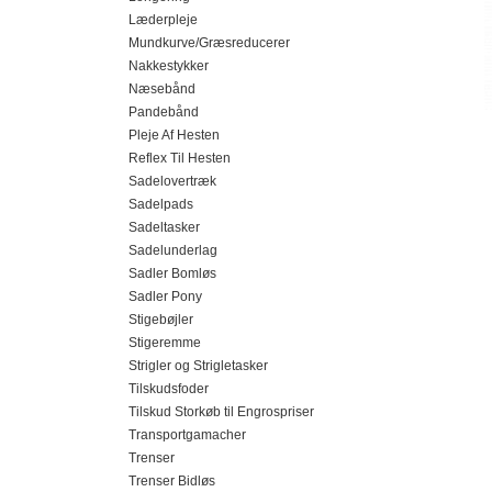
Læderpleje
Mundkurve/Græsreducerer
Nakkestykker
Næsebånd
Pandebånd
Pleje Af Hesten
Reflex Til Hesten
Sadelovertræk
Sadelpads
Sadeltasker
Sadelunderlag
Sadler Bomløs
Sadler Pony
Stigebøjler
Stigeremme
Strigler og Strigletasker
Tilskudsfoder
Tilskud Storkøb til Engrospriser
Transportgamacher
Trenser
Trenser Bidløs