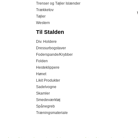
Trenser og Tøjler Islænder
Trækketov
Tøjler
Western
Til Stalden
Div. Holdere
Dressurbogstaver
Foderspande/Krybber
Folden
Hesteklippere
Hønet
Likit Produkter
Sadelvogne
Skamler
Smedeværktøj
Spånegreb
Træningsmateriale