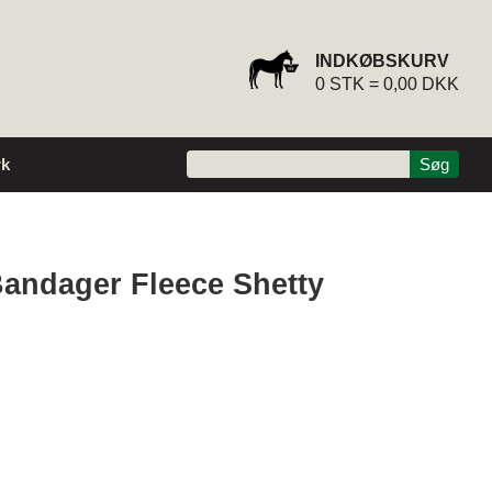
INDKØBSKURV
0
STK =
0,00 DKK
k
andager Fleece Shetty