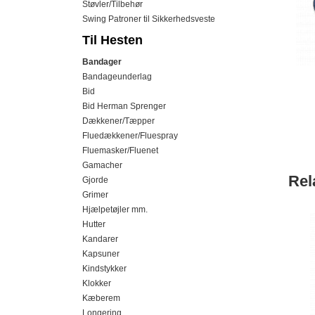
Støvler/Tilbehør
Swing Patroner til Sikkerhedsveste
Til Hesten
Bandager
Bandageunderlag
Bid
Bid Herman Sprenger
Dækkener/Tæpper
Fluedækkener/Fluespray
Fluemasker/Fluenet
Gamacher
Rel
Gjorde
Grimer
Hjælpetøjler mm.
Hutter
Kandarer
Kapsuner
Kindstykker
Klokker
Kæberem
Longering