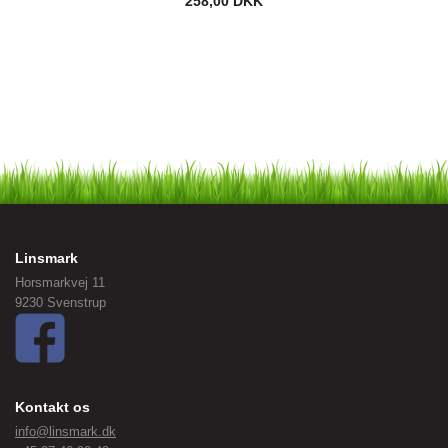
258,00 DKK
Linsmark
Horsmarkvej 11
9230 Svenstrup
Kontakt os
info@linsmark.dk