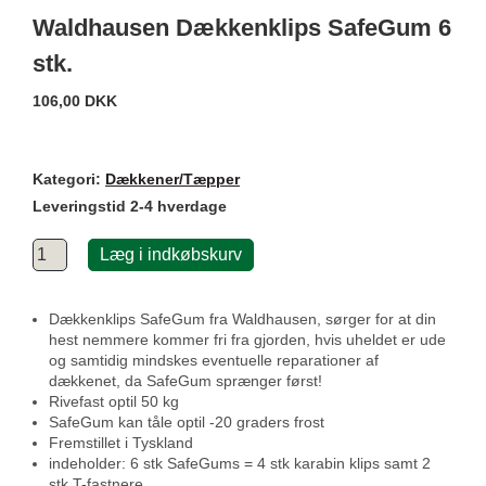
Waldhausen Dækkenklips SafeGum 6
stk.
106,00 DKK
Kategori:
Dækkener/Tæpper
Leveringstid 2-4 hverdage
Læg i indkøbskurv
Dækkenklips SafeGum fra Waldhausen, sørger for at din
hest nemmere kommer fri fra gjorden, hvis uheldet er ude
og samtidig mindskes eventuelle reparationer af
dækkenet, da SafeGum sprænger først!
Rivefast optil 50 kg
SafeGum kan tåle optil -20 graders frost
Fremstillet i Tyskland
indeholder: 6 stk SafeGums = 4 stk karabin klips samt 2
stk T-fastnere