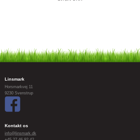
Linsmark
Horsmarkvej 11
9230 Svenstrup
Kontakt os
info@linsmark.dk
+45 27 46 92 42