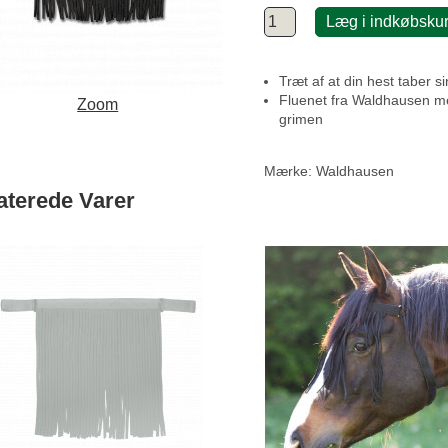
Læg i indkøbsku
Træt af at din hest taber s
Fluenet fra Waldhausen me
Zoom
grimen
Mærke:
Waldhausen
aterede Varer