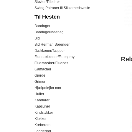
Støvler/Tilbehør
Swing Patroner til Sikkerhedsveste
Til Hesten
Bandager
Bandageunderlag
Bid
Bid Herman Sprenger
Dækkener/Tæpper
Fluedækkener/Fluespray
Rel
Fluemasker/Fluenet
Gamacher
Gjorde
Grimer
Hjælpetøjler mm.
Hutter
Kandarer
Kapsuner
Kindstykker
Klokker
Kæberem
Longering