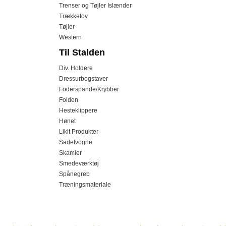
Trenser og Tøjler Islænder
Trækketov
Tøjler
Western
Til Stalden
Div. Holdere
Dressurbogstaver
Foderspande/Krybber
Folden
Hesteklippere
Hønet
Likit Produkter
Sadelvogne
Skamler
Smedeværktøj
Spånegreb
Træningsmateriale