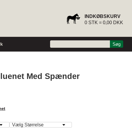
INDKØBSKURV
0
STK =
0,00 DKK
k
luenet Med Spænder
net