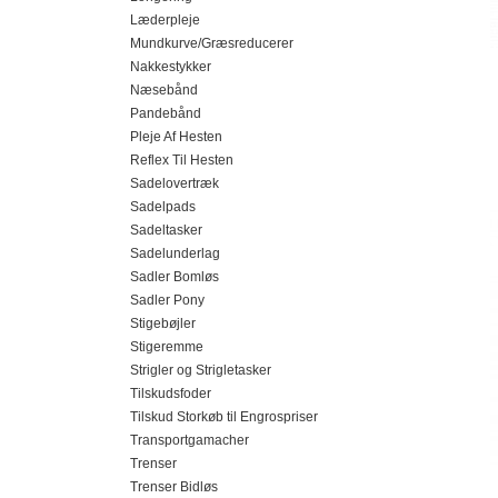
Læderpleje
Mundkurve/Græsreducerer
Nakkestykker
Næsebånd
Pandebånd
Pleje Af Hesten
Reflex Til Hesten
Sadelovertræk
Sadelpads
Sadeltasker
Sadelunderlag
Sadler Bomløs
Sadler Pony
Stigebøjler
Stigeremme
Strigler og Strigletasker
Tilskudsfoder
Tilskud Storkøb til Engrospriser
Transportgamacher
Trenser
Trenser Bidløs