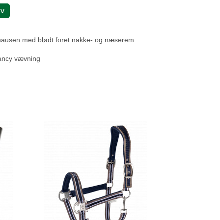
rv
hausen med blødt foret nakke- og næserem
fancy vævning