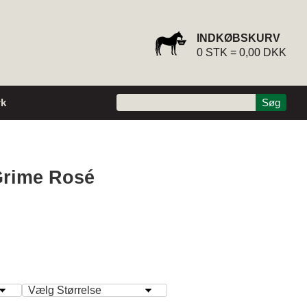
INDKØBSKURV
0
STK =
0,00 DKK
k
rime Rosé