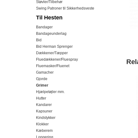
Støvler/Tilbehør
Swing Patroner til Sikkerhedsveste
Til Hesten
Bandager
Bandageunderlag
Bid
Bid Herman Sprenger
Dækkener/Tæpper
Fluedækkener/Fluespray
Rel
Fluemasker/Fluenet
Gamacher
Gjorde
Grimer
Hjælpetøjler mm.
Hutter
Kandarer
Kapsuner
Kindstykker
Klokker
Kæberem
Longering