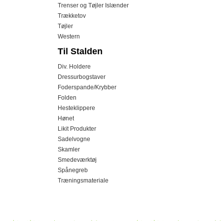
Trenser og Tøjler Islænder
Trækketov
Tøjler
Western
Til Stalden
Div. Holdere
Dressurbogstaver
Foderspande/Krybber
Folden
Hesteklippere
Hønet
Likit Produkter
Sadelvogne
Skamler
Smedeværktøj
Spånegreb
Træningsmateriale