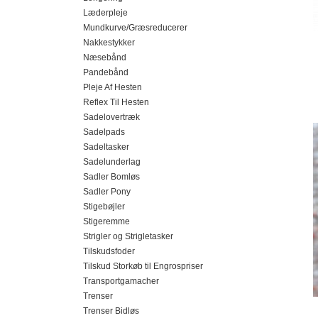
Læderpleje
Mundkurve/Græsreducerer
Nakkestykker
Næsebånd
Pandebånd
Pleje Af Hesten
Reflex Til Hesten
Sadelovertræk
Sadelpads
Sadeltasker
Sadelunderlag
Sadler Bomløs
Sadler Pony
Stigebøjler
Stigeremme
Strigler og Strigletasker
Tilskudsfoder
Tilskud Storkøb til Engrospriser
Transportgamacher
Trenser
Trenser Bidløs