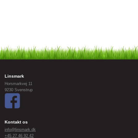
Linsmark
Horsmarkvej 11
9230 Svenstrup
Kontakt os
info@linsmark.dk
+45 27 46 92 42