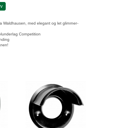
rv
fra Waldhausen, med elegant og let glimmer-
elunderlag Competition
anding
anen!