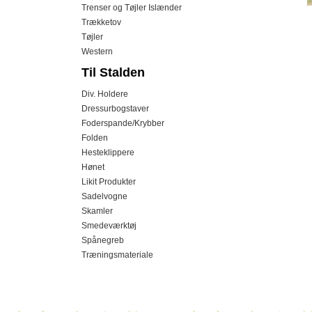
Trenser og Tøjler Islænder
Trækketov
Tøjler
Western
Til Stalden
Div. Holdere
Dressurbogstaver
Foderspande/Krybber
Folden
Hesteklippere
Hønet
Likit Produkter
Sadelvogne
Skamler
Smedeværktøj
Spånegreb
Træningsmateriale