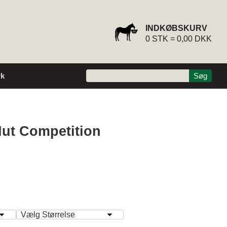
INDKØBSKURV
0
STK =
0,00 DKK
k
ut Competition