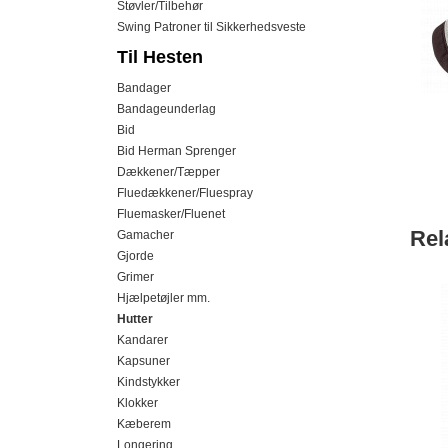
Støvler/Tilbehør
Swing Patroner til Sikkerhedsveste
Til Hesten
Bandager
Bandageunderlag
Bid
Bid Herman Sprenger
Dækkener/Tæpper
Fluedækkener/Fluespray
Fluemasker/Fluenet
Rel
Gamacher
Gjorde
Grimer
Hjælpetøjler mm.
Hutter
Kandarer
Kapsuner
Kindstykker
Klokker
Kæberem
Longering