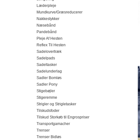
Læderpleje
Mundkurve/Græsreducerer
Nakkestykker
Næsebånd
Pandebånd
Pleje Af Hesten
Reflex Til Hesten
Sadelovertræk
Sadelpads
Sadeltasker
Sadelunderlag
Sadler Bomløs
Sadler Pony
Stigebøjler
Stigeremme
Strigler og Strigletasker
Tilskudsfoder
Tilskud Storkøb til Engrospriser
Transportgamacher
Trenser
Trenser Bidløs