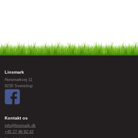
Linsmark
Horsmarkvej 11
9230 Svenstrup
Kontakt os
info@linsmark.dk
+45 27 46 92 42