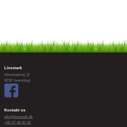
Linsmark
Horsmarkvej 11
9230 Svenstrup
Kontakt os
info@linsmark.dk
+45 27 46 92 42