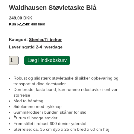
Waldhausen Støvletaske Blå
249,00 DKK
Kategori:
Støvler/Tilbehør
Leveringstid 2-4 hverdage
Læg i indkøbskurv
Robust og slidstærk støvletaske til sikker opbevaring og
transport af dine ridestøvler
Den brede, faste bund, kan rumme ridestøvler i enhver
størrelse
Med to håndtag
Sidelomme med trykknap
Gummiklodser i bunden skåner for slid
Èt rum til begge støvler
Fremstillet i robust 600 denier yderstof
Størrelse: ca. 35 cm dyb x 25 cm bred x 60 cm høj