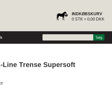
INDKØBSKURV
0
STK =
0,00 DKK
k
-Line Trense Supersoft
GT