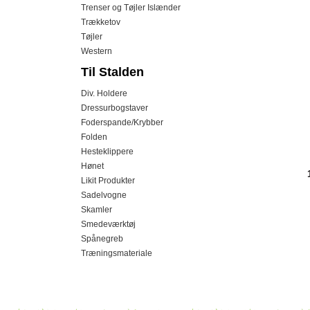
Trenser og Tøjler Islænder
Trækketov
Tøjler
Western
Til Stalden
Div. Holdere
Dressurbogstaver
Foderspande/Krybber
Folden
Hesteklippere
Hønet
Likit Produkter
Sadelvogne
Skamler
Smedeværktøj
Spånegreb
Træningsmateriale