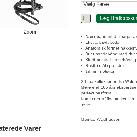
Læg i indkøbsku
Zoom
Næsebånd med tilbagetræ
Ekstra blødt læder
Anatomisk formet nakkest
Buet pandebånd med rhin
Blødt polstret næsebånd,
Rustfri stål spænder
19 mm ribtøjler
X-Line kollektionen fra Waldha
Mere end 185 års ekspertise i
perfekt pasform.
Kun læder af fineste kvalitet,
serien.
Mærke:
Waldhausen
aterede Varer