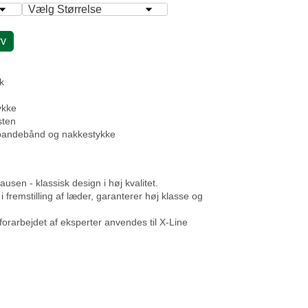
rv
k
ykke
sten
 pandebånd og nakkestykke
usen - klassisk design i høj kvalitet.
 fremstilling af læder, garanterer høj klasse og
 forarbejdet af eksperter anvendes til X-Line