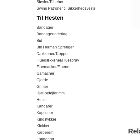
Støvler/Tilbehør
Swing Patroner til Sikkerhedsveste
Til Hesten
Bandager
Bandageunderlag
Bid
Bid Herman Sprenger
Dækkener/Tæpper
Fluedækkener/Fluespray
Fluemasker/Fluenet
Gamacher
Gjorde
Grimer
Hjælpetøjler mm.
Hutter
Kandarer
Kapsuner
Kindstykker
Klokker
Rel
Kæberem
Longering