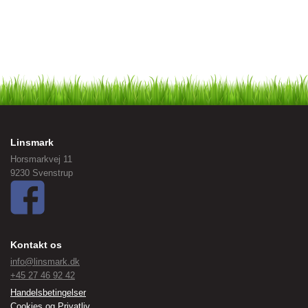
Linsmark
Horsmarkvej 11
9230 Svenstrup
Kontakt os
info@linsmark.dk
+45 27 46 92 42
Handelsbetingelser
Cookies og Privatliv