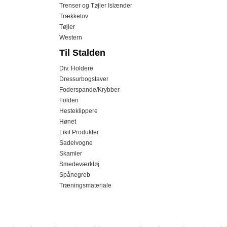
Trenser og Tøjler Islænder
Trækketov
Tøjler
Western
Til Stalden
Div. Holdere
Dressurbogstaver
Foderspande/Krybber
Folden
Hesteklippere
Hønet
Likit Produkter
Sadelvogne
Skamler
Smedeværktøj
Spånegreb
Træningsmateriale