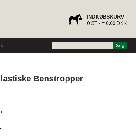
INDKØBSKURV
0
STK =
0,00 DKK
k
lastiske Benstropper
r