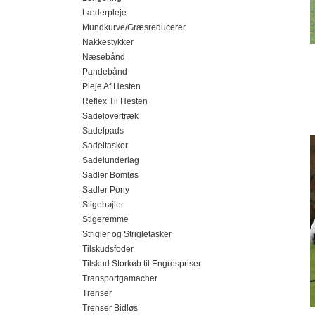
Læderpleje
Mundkurve/Græsreducerer
Nakkestykker
Næsebånd
Pandebånd
Pleje Af Hesten
Reflex Til Hesten
Sadelovertræk
Sadelpads
Sadeltasker
Sadelunderlag
Sadler Bomløs
Sadler Pony
Stigebøjler
Stigeremme
Strigler og Strigletasker
Tilskudsfoder
Tilskud Storkøb til Engrospriser
Transportgamacher
Trenser
Trenser Bidløs