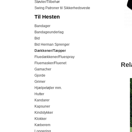
Støvler/Tilbehør
Swing Patroner til Sikkerhedsveste
Til Hesten
Bandager
Bandageunderlag
Bid
Bid Herman Sprenger
Dækkener/Tæpper
Fluedækkener/Fluespray
Fluemasker/Fluenet
Rel
Gamacher
Gjorde
Grimer
Hjælpetøjler mm.
Hutter
Kandarer
Kapsuner
Kindstykker
Klokker
Kæberem
Longering