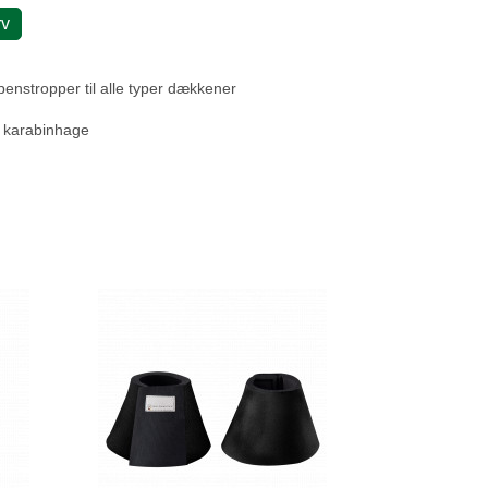
rv
benstropper til alle typer dækkener
 karabinhage