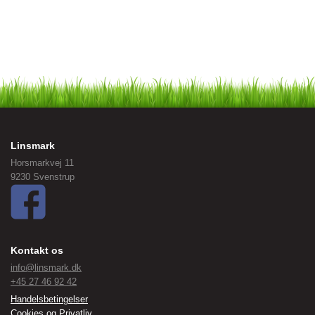
Linsmark
Horsmarkvej 11
9230 Svenstrup
Kontakt os
info@linsmark.dk
+45 27 46 92 42
Handelsbetingelser
Cookies og Privatliv