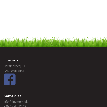
Linsmark
Horsmarkvej 11
9230 Svenstrup
Kontakt os
info@linsmark.dk
+45 27 46 92 42